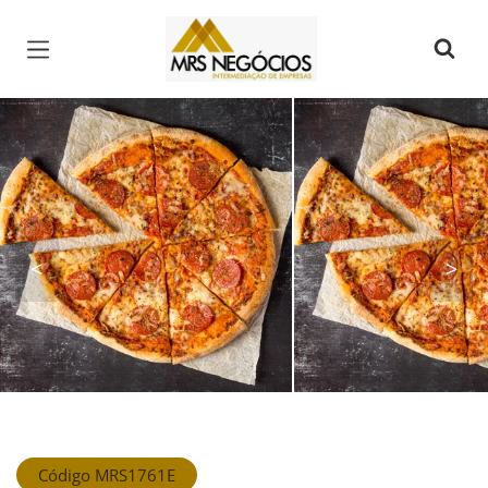
Página inicial
<
>
Código MRS1761E