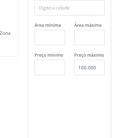
Área mínima
Área máxima
:
 Zona
s,
m
da
Preço mínimo
Preço máximo
OS
 às
anos;
004.
ood e
s,
 bruto
sal
;