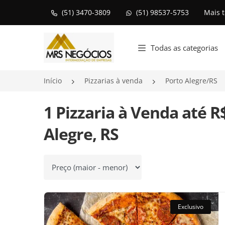
(51) 3470-3809
(51) 98537-5753
Mais 
Página inicial
Todas as categorias
Início
Pizzarias à venda
Porto Alegre/RS
1 Pizzaria à Venda até 
Alegre, RS
Ordenar por
Exclusivo