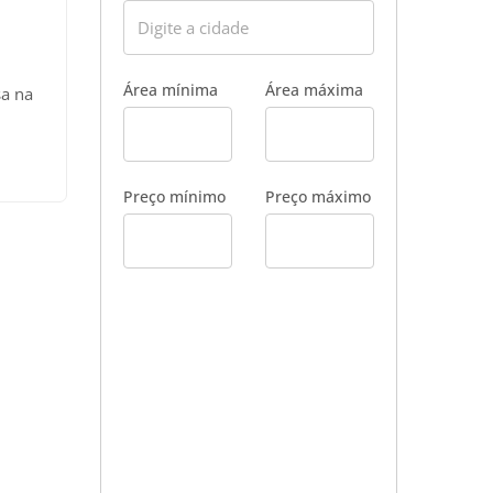
Área mínima
Área máxima
a na
os e
quipe
Preço mínimo
Preço máximo
s. A
dos e
nte e
te; •
Time
árias;
para
cio já
s de