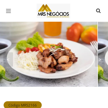
Página inicial
<
>
Código MRS2166