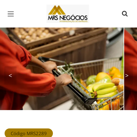
Página inicial
<
>
Código MRS2289