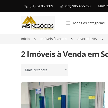
(51) 3470-3809
(51) 98537-5753
Mais 
Página inicial
Todas as categorias
Início
Imóveis à venda
Alvorada/RS
2 Imóveis à Venda em So
Ordenar por