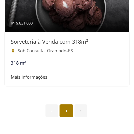
R$ 9.831.000
Sorveteria à Venda com 318m²
Sob Consulta, Gramado-RS
318 m²
Mais informações
‹
1
›