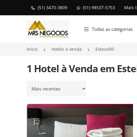
(51) 3470-3809
(51) 98537-5753
Mais 
Página inicial
Todas as categorias
Início
Hotéis à venda
Esteio/RS
1 Hotel à Venda em Este
Ordenar por