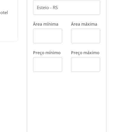
otel
Área mínima
Área máxima
ens.
e
e com
Preço mínimo
Preço máximo
to:
no
ÕES
os e
quido:
o
 (X)
09