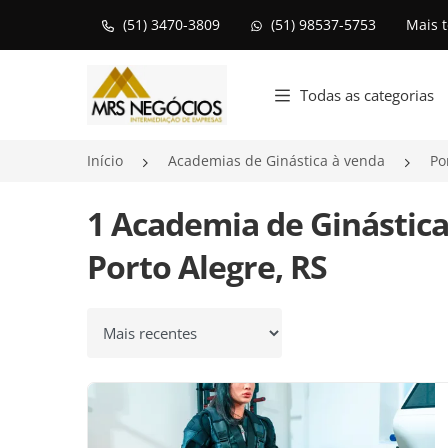
(51) 3470-3809
(51) 98537-5753
Mais 
Página inicial
Todas as categorias
Início
Academias de Ginástica à venda
Po
1 Academia de Ginástic
Porto Alegre, RS
Ordenar por