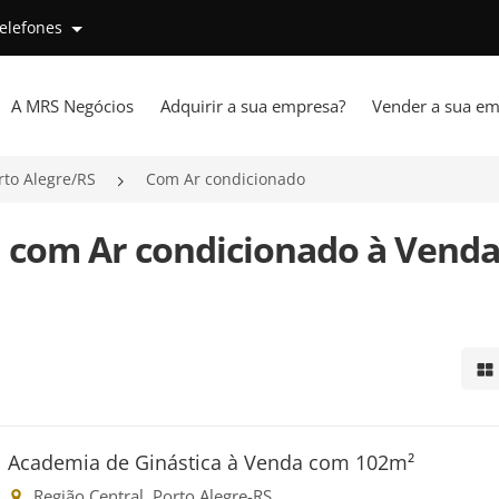
telefones
A MRS Negócios
Adquirir a sua empresa?
Vender a sua em
rto Alegre/RS
Com Ar condicionado
a com Ar condicionado à Vend
Mo
Academia de Ginástica à Venda com 102m²
Região Central, Porto Alegre-RS