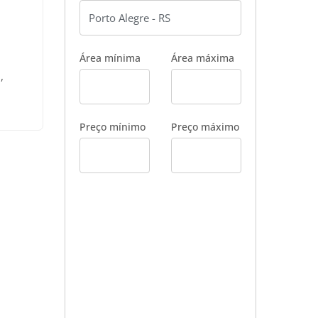
Área mínima
Área máxima
,
 num
iços
Preço mínimo
Preço máximo
m;
ias,
s e
uido
00,00;
e
mo