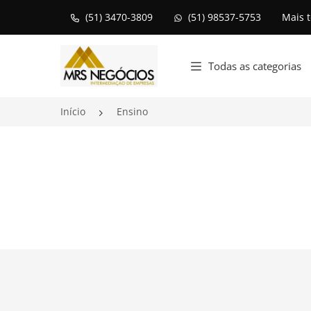
(51) 3470-3809
(51) 98537-5753
Mais 
Página inicial
Todas as categorias
Início
Ensino